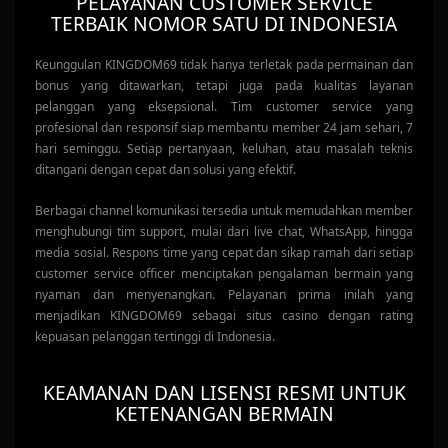
PELAYANAN CUSTOMER SERVICE
TERBAIK NOMOR SATU DI INDONESIA
Keunggulan KINGDOM69 tidak hanya terletak pada permainan dan
bonus yang ditawarkan, tetapi juga pada kualitas layanan
pelanggan yang eksepsional. Tim customer service yang
profesional dan responsif siap membantu member 24 jam sehari, 7
hari seminggu. Setiap pertanyaan, keluhan, atau masalah teknis
ditangani dengan cepat dan solusi yang efektif.
Berbagai channel komunikasi tersedia untuk memudahkan member
menghubungi tim support, mulai dari live chat, WhatsApp, hingga
media sosial. Respons time yang cepat dan sikap ramah dari setiap
customer service officer menciptakan pengalaman bermain yang
nyaman dan menyenangkan. Pelayanan prima inilah yang
menjadikan KINGDOM69 sebagai situs casino dengan rating
kepuasan pelanggan tertinggi di Indonesia.
KEAMANAN DAN LISENSI RESMI UNTUK
KETENANGAN BERMAIN