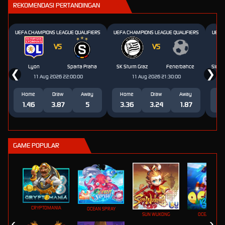
REKOMENDASI PERTANDINGAN
IDR
1,025,000
Starlight Princess™
UEFA CHAMPIONS LEAGUE QUALIFIERS
UEFA CHAMPIONS LEAGUE QUALIFIERS
UEFA
h****b
IDR
1,008,000
VS
VS
Gates Of Olympus™
Lyon
Sparta Praha
SK Sturm Graz
Fenerbahce
Slovan
a****l
❮
❯
11 Aug 2026 22:00:00
11 Aug 2026 21:30:00
IDR
7,460,000
Sugar Rush™
Home
Draw
Away
Home
Draw
Away
H
1.46
3.87
5
3.36
3.24
1.87
1
b****a
IDR
6,710,000
Gates Of Olympus™
b****a
GAME POPULAR
IDR
6,160,000
Gates Of Olympus™
s****r
IDR
6,110,000
Gates Of Olympus™
CRYPTOMANIA
OCEAN SPRAY
n****y
SUN WUKONG
OCEAN BLUE
IDR
5,960,000