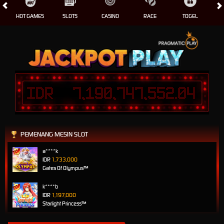
HOT GAMES
SLOTS
CASINO
RACE
TOGEL
S
IDR
7,190,747,552.09
PEMENANG MESIN SLOT
a****k
IDR
1,733,000
Gates Of Olympus™
k****b
IDR
1,197,000
Starlight Princess™
n****y