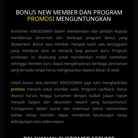
BONUS NEW MEMBER DAN PROGRAM
PROMOSI
MENGUNTUNGKAN
Komitmen KINGDOM69 dalam memberikan nilai tambah kepada
membernya tercermin dari berbagai program bonus yang
ditawarkan. Bonus new member menjadi salah satu keunggulan
yang membuat situs ini menarik bagi pemain baru. Program
sambutan ini dirancang untuk memberikan modal tambahan
sehingga member baru dapat mengeksplorasi berbagai permainan
yang tersedia tanpa harus mengeluarkan deposit besar di awal.
Selain bonus new member, KINGDOM69 juga rutin menghadirkan
promosi
menarik untuk member setia. Program cashback, bonus
deposit harian, hingga turnamen dengan hadiah jutaan rupiah
menjadi bagian dari ekosistem reward yang komprehensif.
Transparansi dalam syarat dan ketentuan bonus memastikan
bahwa setiap member dapat menikmati keuntungan tanpa
kebingungan atau kekecewaan.