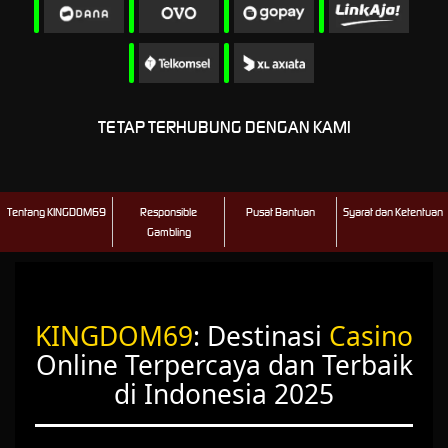
TETAP TERHUBUNG DENGAN KAMI
Tentang KINGDOM69
Responsible
Pusat Bantuan
Syarat dan Ketentuan
Gambling
KINGDOM69
: Destinasi
Casino
Online Terpercaya dan Terbaik
di Indonesia 2025