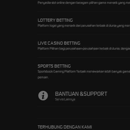
Penyedia slot online dengan beragam pilihan game menarik yang 
LOTTERY BETTING
Platform togel yang menarik dari perusahan terbaik di dunia yang
LIVE CASINO BETTING
Platform Pilihan bagi perusahaan-perusahaan terbaik di dunia, denga
SPORTS BETTING
Sportsbook Gaming Platform Terbaik menawarkan lebih banyak game, 
pemain.
BANTUAN &SUPPORT
Servis Lainnya
TERHUBUNG DENGAN KAMI