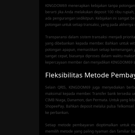
KINGDOM69 menerapkan kebijakan tanpa potongan un
berarti jika Anda melakukan deposit 100 ribu rupia
ada pengurangan sedikitpun. Kebijakan ini sangat 
potongan untuk setiap transaksi, yang pada akhirn
Transparansi dalam sistem transaksi menjadi prior
yang dibebankan kepada member. Bahkan untuk wi
potongan apapun, memastikan setiap kemenangan yan
sangat cepat, biasanya diproses dalam waktu maksi
kepercayaan member dan menjadikan KINGDOM69 sebag
Fleksibilitas Metode Pemb
Selain QRIS, KINGDOM69 juga menyediakan berbag
maksimal kepada member. Transfer bank tersedia un
CIMB Niaga, Danamon, dan Permata. Untuk yang lebih 
ShopeePay. Bahkan deposit melalui pulsa Telkomsel
ke perbankan.
Setiap metode pembayaran dioptimalkan untuk m
memilih metode yang paling nyaman dan familiar b