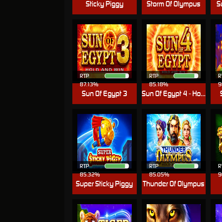
Sticky Piggy
Storm Of Olympus
S
RTP
RTP
R
87.13%
85.18%
9
Sun Of Egypt 3
Sun Of Egypt 4 - Hold & Win
RTP
RTP
R
85.32%
85.05%
9
Super Sticky Piggy
Thunder Of Olympus