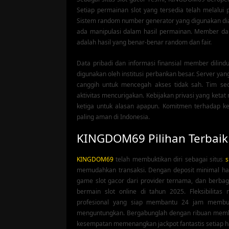
Setiap permainan slot yang tersedia telah melalui 
Sistem random number generator yang digunakan dia
ada manipulasi dalam hasil permainan. Member da
adalah hasil yang benar-benar random dan fair.
Data pribadi dan informasi finansial member dilin
digunakan oleh institusi perbankan besar. Server ya
canggih untuk mencegah akses tidak sah. Tim s
aktivitas mencurigakan. Kebijakan privasi yang ket
ketiga untuk alasan apapun. Komitmen terhadap k
paling aman di Indonesia.
KINGDOM69 Pilihan Terbaik 
KINGDOM69
telah membuktikan diri sebagai situs
s
memudahkan transaksi. Dengan deposit minimal hany
game slot gacor dari provider ternama, dan berb
bermain slot online di tahun 2025. Fleksibilit
profesional yang siap membantu 24 jam membu
menguntungkan. Bergabunglah dengan ribuan memb
kesempatan memenangkan jackpot fantastis setiap ha