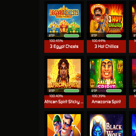
RTP
RTP
R
100.45%
100.44%
1
3 Egypt Chests
3 Hot Chillies
RTP
RTP
R
100.40%
100.39%
1
African Spirit Sticky Wilds
Amazonia Spirit