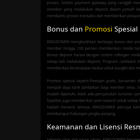
proses. Sistem payment gateway yang canggih mem
member yang melakukan deposit dalam jumlah bes
membantu proses transaksi dan memberikan pelayan
Bonus dan
Promosi
Spesial
KINGDOM69 menghadirkan berbagai bonus dan prom
member hingga 100 persen memberikan modal tamb
Bonus deposit harian dengan sistem rollingan r
setiap kali melakukan deposit. Program cashback m
memberikan kesempatan kedua untuk bangkit dan m
Promosi spesial seperti freespin gratis, turnamen s
menjadi daya tarik tambahan bagi member setia. S
mudah dipenuhi, tidak ada persyaratan turnover 
loyalitas juga memberikan poin reward untuk setiap 
hadiah menarik lainnya. KINGDOM69 percaya bah
membangun hubungan jangka panjang.
Keamanan dan Lisensi Resm
Sebagai situs slot gacor resmi, KINGDOM69 beroperas