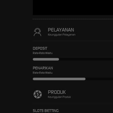
PELAYANAN
Keunggulan Pelayanan
DEPOSIT
Rata-Rata Waktu
PENARIKAN
Rata-Rata Waktu
PRODUK
Keunggulan Produk
SLOTS BETTING