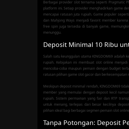
Berbagai provider slot ternama seperti Pragmatic 
platform ini. Setiap provider menghadirkan game den
mencapai ratusan juta rupiah. Game populer seperti
dan Mahjong Ways menjadi favorit member karena
free spin juga tersedia di banyak game, memungk
menunggu.
Deposit Minimal 10 Ribu u
Salah satu keunggulan utama KINGDOM69 adalah kebi
rupiah. Kebijakan ini membuat slot online menjad
mencoba-coba maupun pemain dengan budget terba
ratusan pilihan game slot gacor dan berkesempatan
Meskipun deposit minimal rendah, KINGDOM69 tidak
member yang memulai dengan deposit kecil namun 
rupiah. Sistem permainan yang fair dan RTP tran
untuk menang, terlepas dari besar kecilnya deposi
pilihan ideal bagi berbagai segmen pemain slot online
Tanpa Potongan: Deposit P