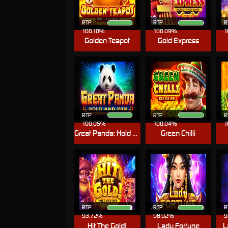
RTP
RTP
R
100.10%
100.09%
1
Golden Teapot
Gold Express
RTP
RTP
R
100.05%
100.04%
1
Great Panda: Hold And Win
Green Chilli
RTP
RTP
R
93.72%
98.92%
9
Hit The Gold!
Lady Fortune
L