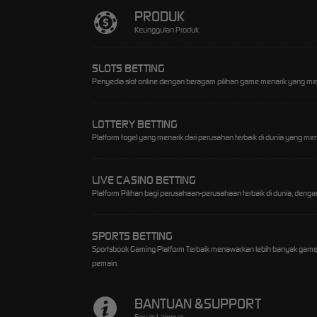
PRODUK
Keunggulan Produk
SLOTS BETTING
Penyedia slot online dengan beragam pilihan game menarik yang 
LOTTERY BETTING
Platform togel yang menarik dari perusahan terbaik di dunia yang
LIVE CASINO BETTING
Platform Pilihan bagi perusahaan-perusahaan terbaik di dunia, denga
SPORTS BETTING
Sportsbook Gaming Platform Terbaik menawarkan lebih banyak game, 
pemain.
BANTUAN &SUPPORT