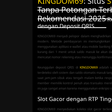
KINGDOM69
: Situs
S
Tanpa Potongan Terb
Rekomendasi 2025
R
dengan Deposit QRIS
KINGDOM69 menjadi pelopor dalam menghadirkan ke
modern. Metode pembayaran ini memungkinkan 
menggunakan aplikasi e-wallet atau mobile banking
kurang dari 1 menit untuk saldo masuk ke akun dan
mencatat nomor rekening atau menunggu konfirmasi
Keunggulan deposit QRIS di
KINGDOM69
adalah si
terdeteksi oleh sistem dan saldo otomatis masuk ta
saat jam-jam sibuk atau tengah malam ketika res
member memiliki kontrol penuh atas transaksi mere
ini juga sangat aman karena menggunakan enkripsi s
Slot Gacor dengan RTP Ting
KINGDOM69 menyediakan koleksi slot gacor terleng