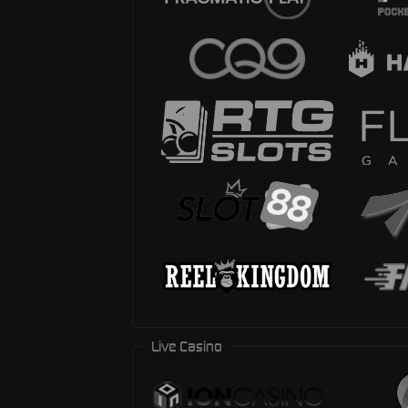
Live Casino