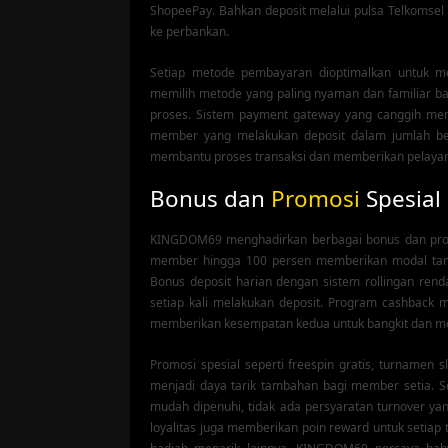
ShopeePay. Bahkan deposit melalui pulsa Telkomsel
ke perbankan.
Setiap metode pembayaran dioptimalkan untuk m
memilih metode yang paling nyaman dan familiar b
proses. Sistem payment gateway yang canggih mem
member yang melakukan deposit dalam jumlah bes
membantu proses transaksi dan memberikan pelayan
Bonus dan
Promosi
Spesial
KINGDOM69 menghadirkan berbagai bonus dan prom
member hingga 100 persen memberikan modal tamb
Bonus deposit harian dengan sistem rollingan r
setiap kali melakukan deposit. Program cashback m
memberikan kesempatan kedua untuk bangkit dan m
Promosi spesial seperti freespin gratis, turnamen s
menjadi daya tarik tambahan bagi member setia. S
mudah dipenuhi, tidak ada persyaratan turnover 
loyalitas juga memberikan poin reward untuk setiap 